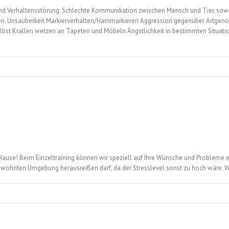
d Verhaltensstörung. Schlechte Kommunikation zwischen Mensch und Tier, sowi
en. Unsauberkeit Markierverhalten/Harnmarkieren Aggression gegenüber Artge
st Krallen wetzen an Tapeten und Möbeln Ängstlichkeit in bestimmten Situatio
ause! Beim Einzeltraining können wir speziell auf Ihre Wünsche und Probleme e
gewohnten Umgebung herausreißen darf, da der Stresslevel sonst zu hoch wäre. 