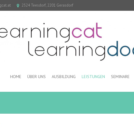
gcat.at
2524 Teesdorf, 2201 Gerasdorf
HOME
ÜBER UNS
AUSBILDUNG
LEISTUNGEN
SEMINARE